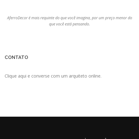
AferroDecor é mais requinte do que você imagina, por um preço menor do
que você está pensando.
CONTATO
Clique aqui e converse com um arquiteto online.