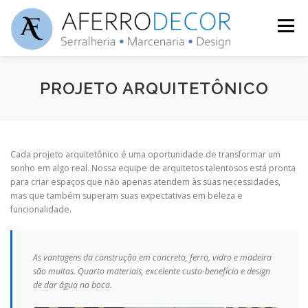
Pular
para
Menu
o
conteúdo
AFERRODECOR
PROJETO
DECORAÇÃO
PROJETO ARQUITETÔNICO
MÓVEIS
SERVIÇOS
DICAS
CONTATO
Cada projeto arquitetônico é uma oportunidade de transformar um
sonho em algo real. Nossa equipe de arquitetos talentosos está pronta
para criar espaços que não apenas atendem às suas necessidades,
mas que também superam suas expectativas em beleza e
funcionalidade.
As vantagens da construção em concreto, ferro, vidro e madeira
são muitas. Quarto materiais, excelente custo-benefício e design
de dar água na boca.