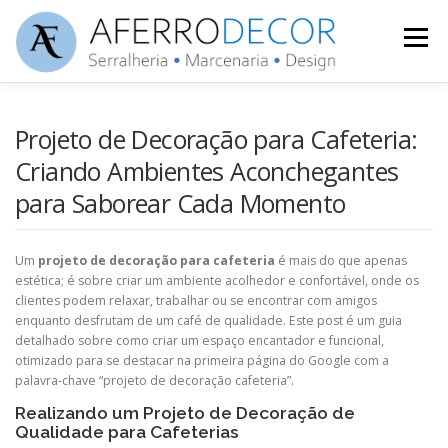
Pular
para
Menu
o
conteúdo
AFERRODECOR
PROJETO
DECORAÇÃO
Projeto de Decoração para Cafeteria:
Criando Ambientes Aconchegantes
para Saborear Cada Momento
MÓVEIS
SERVIÇOS
DICAS
CONTATO
Um
projeto de decoração para cafeteria
é mais do que apenas
estética; é sobre criar um ambiente acolhedor e confortável, onde os
clientes podem relaxar, trabalhar ou se encontrar com amigos
enquanto desfrutam de um café de qualidade. Este post é um guia
detalhado sobre como criar um espaço encantador e funcional,
otimizado para se destacar na primeira página do Google com a
palavra-chave “projeto de decoração cafeteria”.
Realizando um Projeto de Decoração de
Qualidade para Cafeterias