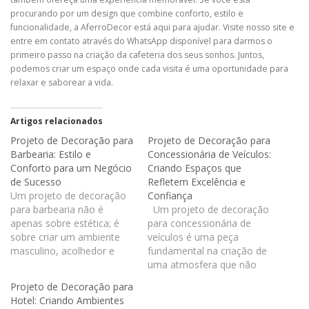
procurando por um design que combine conforto, estilo e
funcionalidade, a AferroDecor está aqui para ajudar. Visite nosso site e
entre em contato através do WhatsApp disponível para darmos o
primeiro passo na criação da cafeteria dos seus sonhos. Juntos,
podemos criar um espaço onde cada visita é uma oportunidade para
relaxar e saborear a vida.
Artigos relacionados
Projeto de Decoração para
Projeto de Decoração para
Barbearia: Estilo e
Concessionária de Veículos:
Conforto para um Negócio
Criando Espaços que
de Sucesso
Refletem Excelência e
Um projeto de decoração
Confiança
para barbearia não é
Um projeto de decoração
apenas sobre estética; é
para concessionária de
sobre criar um ambiente
veículos é uma peça
masculino, acolhedor e
fundamental na criação de
confortável onde os
uma atmosfera que não
clientes possam relaxar e
apenas destaca a
Projeto de Decoração para
desfrutar de um momento
qualidade dos veículos,
Hotel: Criando Ambientes
só para eles. Neste post,
mas também transmite